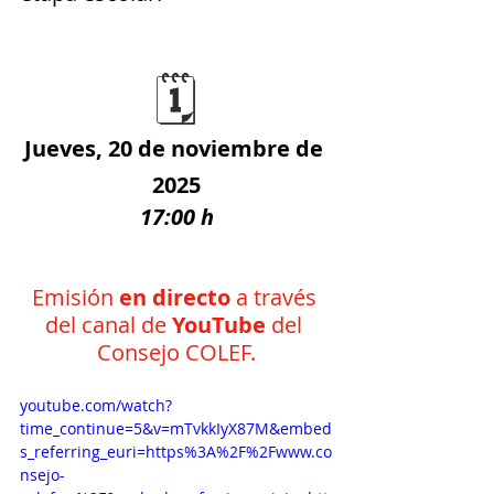
🗓️
Jueves, 20 de noviembre de 
2025
17:00 h
Emisión 
en directo
 a través 
del canal de 
YouTube 
del 
Consejo COLEF.
youtube.com/watch?
time_continue=5&v=mTvkkIyX87M&embed
s_referring_euri=https%3A%2F%2Fwww.co
nsejo-