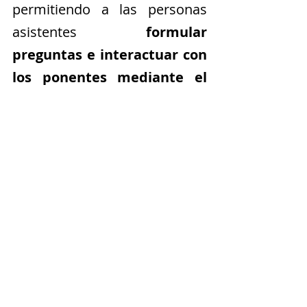
permitiendo a las personas 
asistentes 
formular 
preguntas e interactuar con 
los ponentes mediante el 
chat
. Esta será una excelente 
oportunidad para conocer de 
primera mano un recurso 
europeo gratuito que 
promueve la alfabetización de 
la actividad física y contribuye 
a reforzar la Educación Física 
de Calidad en el ámbito 
escolar.