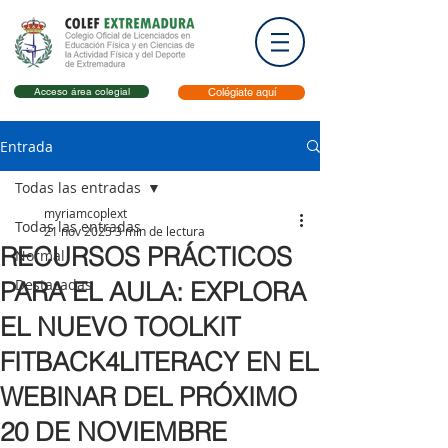
Acceso área colegial
Colégiate aquí
Entrada
Todas las entradas
myriamcoplext
Todas las entradas
21 nov 2025
3 min de lectura
RECURSOS PRÁCTICOS
Normal
Destacadas
PARA EL AULA: EXPLORA
EL NUEVO TOOLKIT
FITBACK4LITERACY EN EL
WEBINAR DEL PRÓXIMO
20 DE NOVIEMBRE