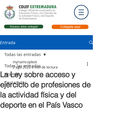
Acceso área colegial
Colégiate aquí
Entrada
Todas las entradas
myriamcoplext
Todas las entradas
2 ago 2022
6 min de lectura
La Ley sobre acceso y
Normal
Destacadas
ejercicio de profesiones de
la actividad física y del
deporte en el País Vasco