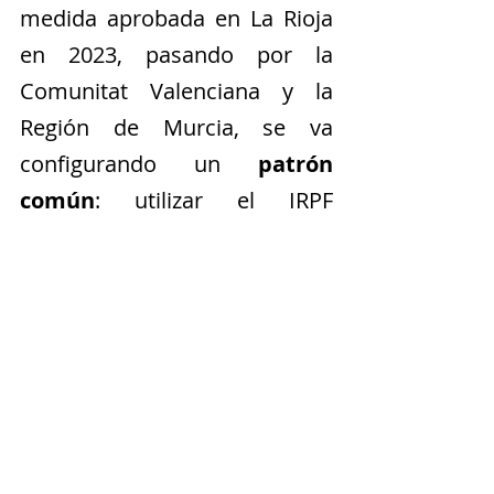
medida aprobada en La Rioja 
en 2023, pasando por la 
Comunitat Valenciana y la 
Región de Murcia, se va 
configurando un 
patrón 
común
: utilizar el IRPF 
autonómico como 
herramienta de salud pública, 
prevención y bienestar.
Aunque existen diferencias en 
porcentajes, límites 
económicos y requisitos, 
todas estas deducciones 