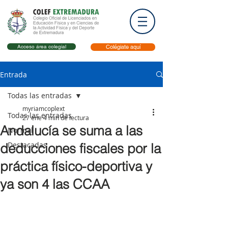
Acceso área colegial
Colégiate aquí
Entrada
Todas las entradas
myriamcoplext
Todas las entradas
27 ene
4 min de lectura
Andalucía se suma a las
Normal
Destacadas
deducciones fiscales por la
práctica físico-deportiva y
ya son 4 las CCAA