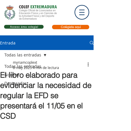
Acceso área colegial
Colégiate aquí
Entrada
Todas las entradas
myriamcoplext
Todas las entradas
8 may 2023
4 min de lectura
El libro elaborado para
Normal
Destacadas
evidenciar la necesidad de
regular la EFD se
presentará el 11/05 en el
CSD