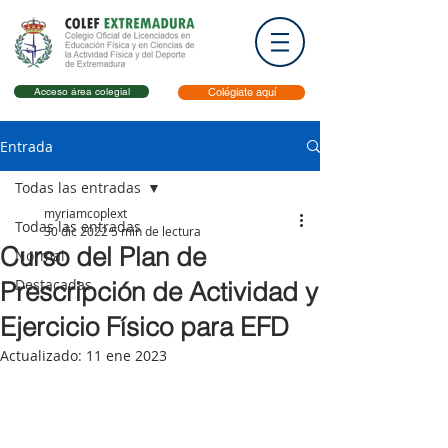
Acceso área colegial
Colégiate aquí
Entrada
Todas las entradas
myriamcoplext
Todas las entradas
30 dic 2022
5 min de lectura
Curso del Plan de
Normal
Destacadas
Prescripción de Actividad y
Ejercicio Físico para EFD
Actualizado:
11 ene 2023