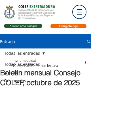
Acceso área colegial
Colégiate aquí
Entrada
Todas las entradas
myriamcoplext
Todas las entradas
10 nov 2025
2 min de lectura
Boletín mensual Consejo
Normal
Destacadas
COLEF, octubre de 2025