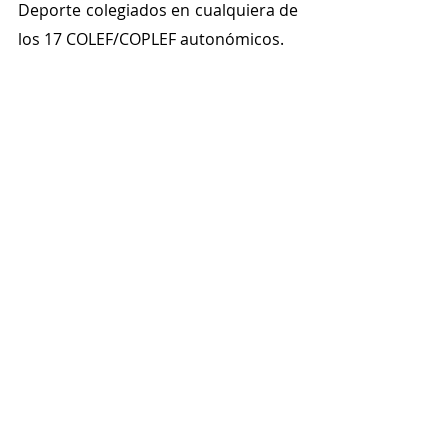
Deporte colegiados en cualquiera de 
los 17 COLEF/COPLEF autonómicos.
MÁS INFORMACIÓN
Cuantas más personas estemos 
colegiadas, más se escucharán 
nuestras voces.
Es tu responsabilidad, es tu 
compromiso con la profesión.
Si todavía no te has colegiado, 