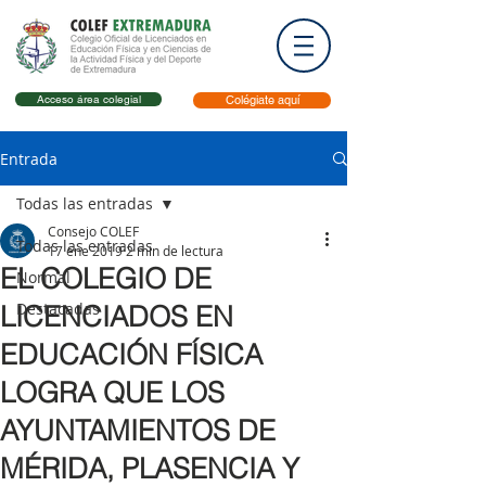
Acceso área colegial
Colégiate aquí
Entrada
Todas las entradas
Consejo COLEF
Todas las entradas
17 ene 2019
2 min de lectura
EL COLEGIO DE
Normal
Destacadas
LICENCIADOS EN
EDUCACIÓN FÍSICA
LOGRA QUE LOS
AYUNTAMIENTOS DE
MÉRIDA, PLASENCIA Y