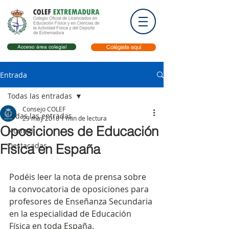
Acceso área colegial
Colégiate aquí
Entrada
Todas las entradas
Consejo COLEF
Todas las entradas
29 may 2018
1 min de lectura
Oposiciones de Educación
Normal
Destacadas
Física en España
Podéis leer la nota de prensa sobre 
la convocatoria de oposiciones para 
profesores de Enseñanza Secundaria 
en la especialidad de Educación 
Física en toda España.